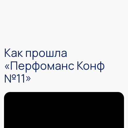
Возможность оформления билетов
для всех сотрудников
Индивидуальные условия
Выделенный менеджер
Напишите нам
Стоимость
видеозаписей
Записи ПерфКонф #10