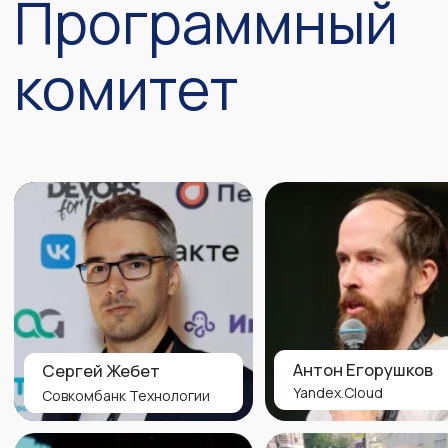
Отключите ВПН перед покупкой билетов,
чтобы всё работало
Для юридических лиц
Для физических лиц
#1
Онлайн
23 900
Трансляция всех докладов
Видеозаписи всех выступлений
Презентации спикеров
Чат, возможность задать вопросы