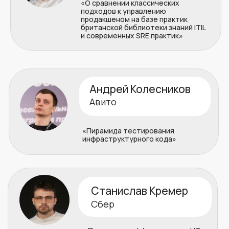
02
Хаос инженеринг
03
Оптимизация производительности и
тюнинг
04
Практики DevOps и CI\CD
05