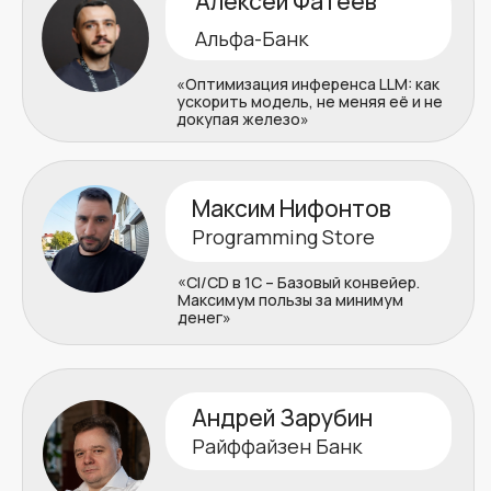
«Повышение эффективности НТ
за счет ИИ агентов»
Больше о выступлениях
на предстоящей конференции:
Все спикеры ПерфКонф #12
Основные темы
конференции
01
Нагрузочное тестирование