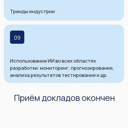
Как прошла
«Перфоманс Конф
№11»
Стоимость
билетов
Календарь цен