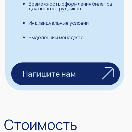
конференции?
partners@perfconf.ru