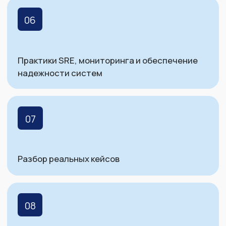
390+
докладов
25+
4,79
средняя оценка
участников
конференции
от участников