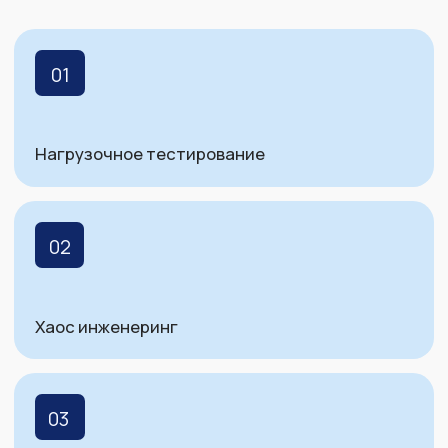
09
Использование ИИ во всех областях
разработки: мониторинг, прогнозирования,
анализа результатов тестирования и др.
Приём докладов окончен
Программный
комитет