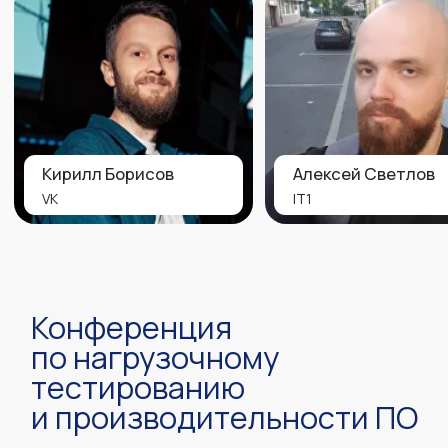
Доступ к трансляции для одного
!
пользователя
Отключите ВПН перед покупкой
билетов, чтобы всё работало
Купить билет
#2
Офлайн
43 900
Личное присутствие
Видеозаписи всех выступлений
Презентации спикеров