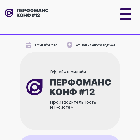
ДО
КОНФЕРЕНЦИИ
ОСТАЛОСЬ
undefined : undefined :
Купить билет
undefined : undefined
9 сентября 2026
Loft Hall на Автозаводской
Офлайн и онлайн
Производительность
ИТ-систем