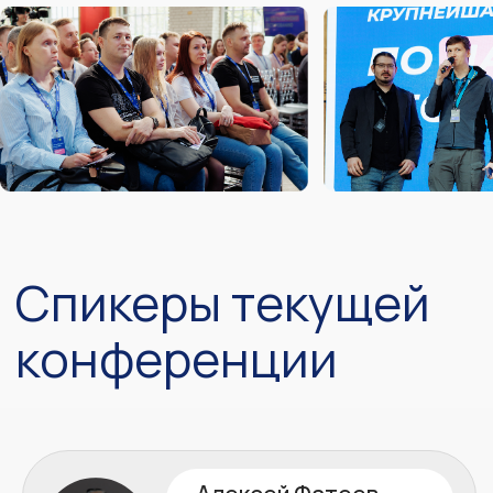
Максимум пользы за минимум
денег»
Андрей Зарубин
Райффайзен Банк
«О сравнении классических
подходов к управлению
продакшеном на базе практик
британской библиотеки знаний ITIL
и современных SRE практик»
Андрей Колесников
Авито
«Пирамида тестирования
инфраструктурного кода»
Станислав Кремер
Сбер