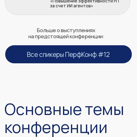
Управление командой и лидирование
06
Практики SRE, мониторинга и обеспечение
надежности систем
07
Разбор реальных кейсов
08
Тренды индустрии