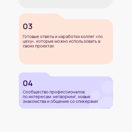
03
Спикеры текущей
Готовые ответы и наработки коллег «по
цеху», которые можно использовать в
своих проектах
конференции
Алексей Фатеев
04
Альфа-Банк
Сообщество профессионалов
«Оптимизация инференса LLM: как
ускорить модель, не меняя её и не
по интересам: нетворкинг, новые
докупая железо»
знакомства и общение со спикерами
Максим Нифонтов
Programming Store
«CI/CD в 1С – Базовый конвейер.