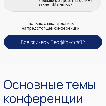
Управление командой и лидирование
06
Практики SRE, мониторинга и обеспечение
надежности систем
07
Разбор реальных кейсов
08
Тренды индустрии