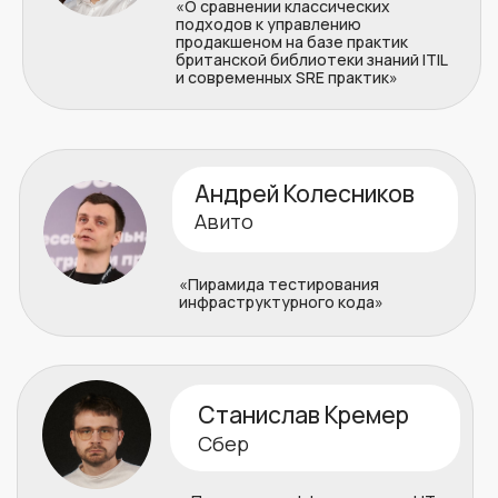
02
Хаос инженеринг
03
Оптимизация производительности и
тюнинг
04
Практики DevOps и CI\CD
05