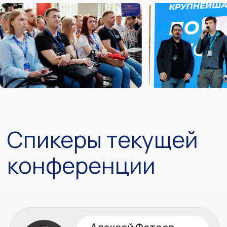
Максимум пользы за минимум
денег»
Андрей Зарубин
Райффайзен Банк
«О сравнении классических
подходов к управлению
продакшеном на базе практик
британской библиотеки знаний ITIL
и современных SRE практик»
Андрей Колесников
Авито
«Пирамида тестирования
инфраструктурного кода»
Станислав Кремер
Сбер