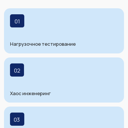
09
Использование ИИ во всех областях
разработки: мониторинг, прогнозирования,
анализа результатов тестирования и др.
Приём докладов окончен
Программный
комитет