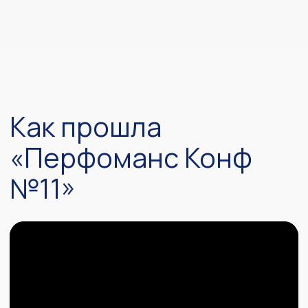
Возможность оформления билетов
для всех сотрудников
Индивидуальные условия
Выделенный менеджер
Напишите нам
Стоимость
видеозаписей
Записи ПерфКонф #10