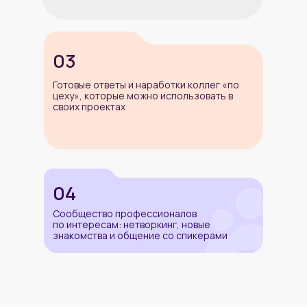
03
Спикеры текущей
Готовые ответы и наработки коллег «по
цеху», которые можно использовать в
своих проектах
конференции
Алексей Фатеев
04
Альфа-Банк
Сообщество профессионалов
«Оптимизация инференса LLM: как
ускорить модель, не меняя её и не
по интересам: нетворкинг, новые
докупая железо»
знакомства и общение со спикерами
Максим Нифонтов
Programming Store
«CI/CD в 1С – Базовый конвейер.