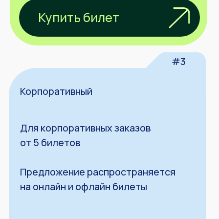
Где будет проходить
конференция?
г. Москва, ул. Ленинская Слобода, д. 26 с.
15 (Loft Hall)
Можно ли подключиться
онлайн?
Да, поучаствовать можно будет онлайн
или офлайн.
Как стать спикером?
Заполнить форму по ссылке в шапке
сайта.
Как связаться с
организаторами?
support@perfconf.ru
Как стать партнером