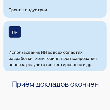
Как прошла
«Перфоманс Конф
№11»
Стоимость
билетов
Календарь цен