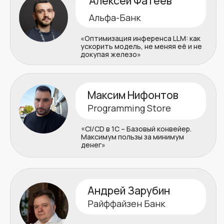
«Повышение эффективности НТ
за счет ИИ агентов»
Больше о выступлениях
на предстоящей конференции:
Все спикеры ПерфКонф #12
Основные темы
конференции
01
Нагрузочное тестирование