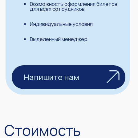
конференции?
partners@perfconf.ru