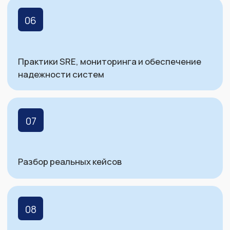
390+
докладов
25+
4,79
средняя оценка
участников
конференции
от участников