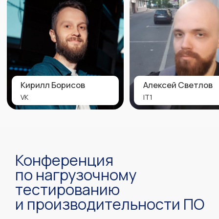
Доступ к трансляции для одного
!
пользователя
Отключите ВПН перед покупкой
билетов, чтобы всё работало
Купить билет
#2
Офлайн
43 900
Личное присутствие
Видеозаписи всех выступлений
Презентации спикеров