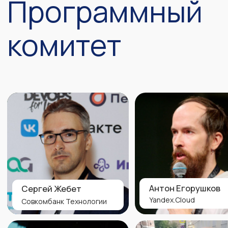
Отключите ВПН перед покупкой билетов,
чтобы всё работало
Для юридических лиц
Для физических лиц
#1
Онлайн
23 900
Трансляция всех докладов
Видеозаписи всех выступлений
Презентации спикеров
Чат, возможность задать вопросы